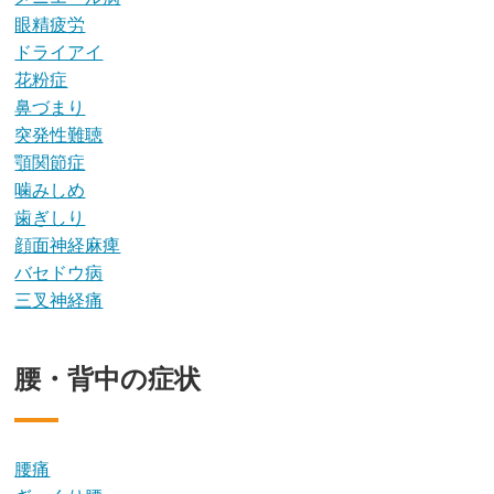
眼精疲労
ドライアイ
花粉症
鼻づまり
突発性難聴
顎関節症
噛みしめ
歯ぎしり
顔面神経麻痺
バセドウ病
三叉神経痛
腰・背中の症状
腰痛