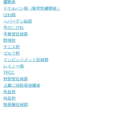
腱鞘炎
ドケルバン病（狭窄性腱鞘炎）
ばね指
へバーデン結節
手のしびれ
手根管症候群
野球肘
テニス肘
ゴルフ肘
インピンジメント症候群
レイノー病
TFCC
肘部管症候群
上腕二頭筋長頭腱炎
外反肘
内反肘
頸肩腕症候群