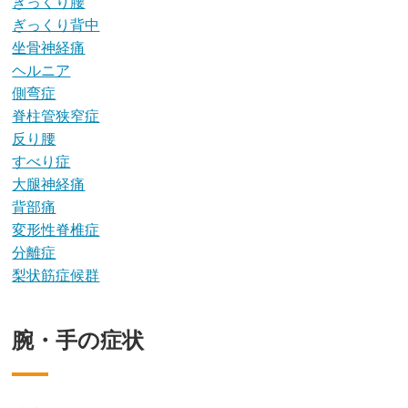
ぎっくり腰
ぎっくり背中
坐骨神経痛
ヘルニア
側弯症
脊柱管狭窄症
反り腰
すべり症
大腿神経痛
背部痛
変形性脊椎症
分離症
梨状筋症候群
腕・手の症状