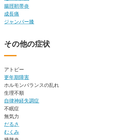
腸脛靭帯炎
成長痛
ジャンパー膝
その他の症状
アトピー
更年期障害
ホルモンバランスの乱れ
生理不順
自律神経失調症
不眠症
無気力
だるさ
むくみ
膀胱炎