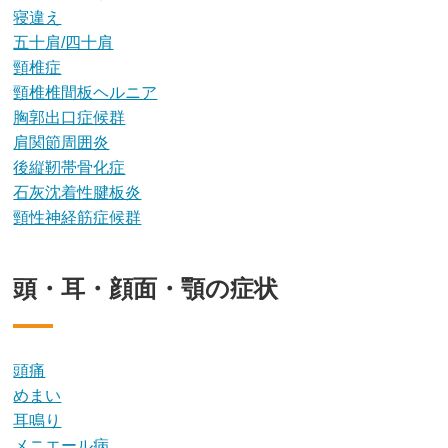
寝違え
五十肩/四十肩
頸椎症
頸椎椎間板ヘルニア
胸郭出口症候群
肩関節周囲炎
後縦靭帯骨化症
石灰沈着性腱板炎
頸性神経筋症候群
頭・耳・顔面・顎の症状
頭痛
めまい
耳鳴り
メニエール病