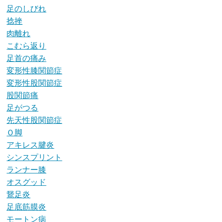
足のしびれ
捻挫
肉離れ
こむら返り
足首の痛み
変形性膝関節症
変形性股関節症
股関節痛
足がつる
先天性股関節症
Ｏ脚
アキレス腱炎
シンスプリント
ランナー膝
オスグッド
鵞足炎
足底筋膜炎
モートン病