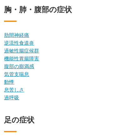
胸・肺・腹部の症状
肋間神経痛
逆流性食道炎
過敏性腸症候群
機能性胃腸障害
腹部の膨満感
気管支喘息
動悸
息苦しさ
過呼吸
足の症状