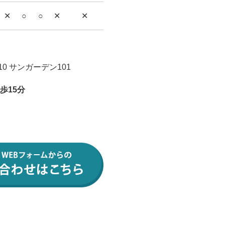
✕
○
○
✕
✕
0 サンガーデン101
歩15分