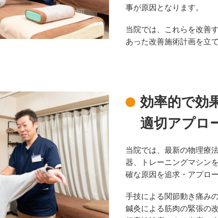
事が原因となります。
当院では、これらを改善
あった改善施術計画を立
効率的で効
適切アプロ
当院では、最新の物理療
器、トレーニングマシン
確な原因を追求・アプロ
手技による関節動き痛み
鍼灸による筋肉の緊張の