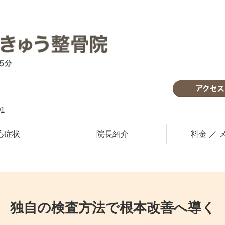
1
改善へ導く
応症状
院長紹介
料金 ／ 
門施術
曜日も営業