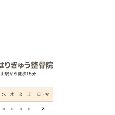
水
木
金
土
日・祝
○
○
○
○
✕