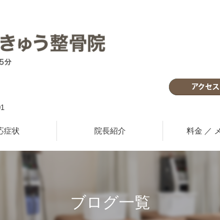
1
応症状
院長紹介
料金 ／ 
ブログ一覧